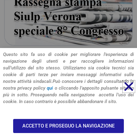
Questo sito fa uso di cookie per migliorare l’esperienza di
navigazione degli utenti e per raccogliere informazioni
CONDIVIDI L'ARTICOLO
sull’utilizzo del sito stesso. Utilizziamo sia cookie tecnici sia
cookie di parti terze per inviare messaggi informativi sulle
nostre attività sindacali.
Può conoscere i dettagli consultando la
nostra privacy policy
qui
o cliccando l’apposito pulsante situato
più in sotto. Proseguendo nella navigazione accetta l’uso dei
cookie. In caso contrario è possibile abbandonare il sito.
© 2026 SIULP Verona
ACCETTO E PROSEGUO LA NAVIGAZIONE