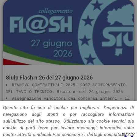
Siulp Flash n.26 del 27 giugno 2026
RINNOVO CONTRATTUALE 2025- 2027 AGGIORNAMENTO
DEL TAVOLO TECNICO. Riunione del 24 giugno 2026
Assegnazione vincitori dei concorsi interni – il
Siulp chiede maggiore trasparenza
Questo sito fa uso di cookie per migliorare l’esperienza di
Proroga
navigazione degli utenti e per raccogliere informazioni
sull’utilizzo del sito stesso. Utilizziamo sia cookie tecnici sia
LEGGI L'ARTICOLO »»»
cookie di parti terze per inviare messaggi informativi sulle
nostre attività sindacali.
Può conoscere i dettagli consultando la