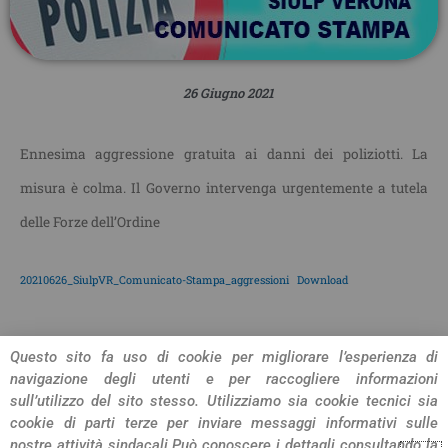
26 Giugno 2021
Ennesima aggressione gratuita ai danni dei poliziotti. La
misura è colma. Il Governo intervenga urgentemente a tutela
delle Forze dell’Ordine
20210626_SiulpVR_Comunicato-Stampa_aggressioni
Download
CONDIVIDI L'ARTICOLO
Questo sito fa uso di cookie per migliorare l’esperienza di
navigazione degli utenti e per raccogliere informazioni
sull’utilizzo del sito stesso. Utilizziamo sia cookie tecnici sia
cookie di parti terze per inviare messaggi informativi sulle
nostre attività sindacali.
Può conoscere i dettagli consultando la