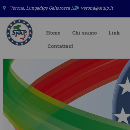
Vai
Verona, Lungadige Galtarossa 11
verona@siulp.it
al
contenuto
Home
Chi siamo
Link
Contattaci