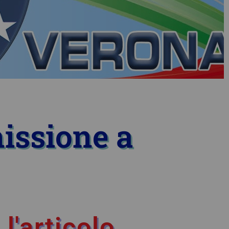
issione a
l'articolo