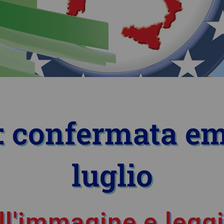
6: confermata em
luglio
ll'immagine e leggi 