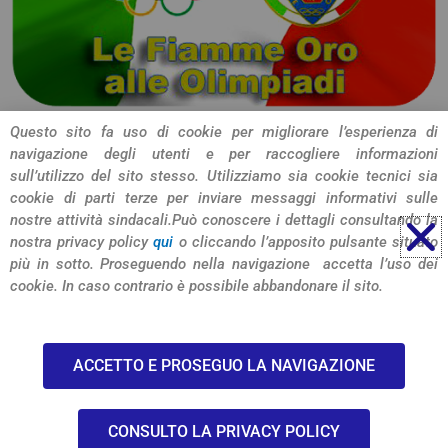
Questo sito fa uso di cookie per migliorare l’esperienza di
navigazione degli utenti e per raccogliere informazioni
CONDIVIDI L'ARTICOLO
sull’utilizzo del sito stesso. Utilizziamo sia cookie tecnici sia
cookie di parti terze per inviare messaggi informativi sulle
nostre attività sindacali.
Può conoscere i dettagli consultando la
nostra privacy policy
qui
o cliccando l’apposito pulsante situato
più in sotto. Proseguendo nella navigazione accetta l’uso dei
cookie. In caso contrario è possibile abbandonare il sito.
© 2026 SIULP Verona
ACCETTO E PROSEGUO LA NAVIGAZIONE
-privacy policy-
CONSULTO LA PRIVACY POLICY