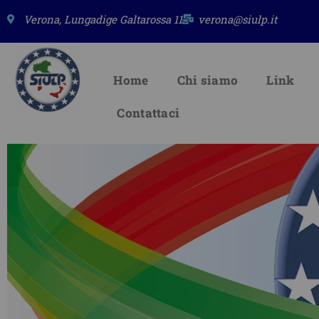
Vai
Verona, Lungadige Galtarossa 11
verona@siulp.it
al
contenuto
Home
Chi siamo
Link
Contattaci