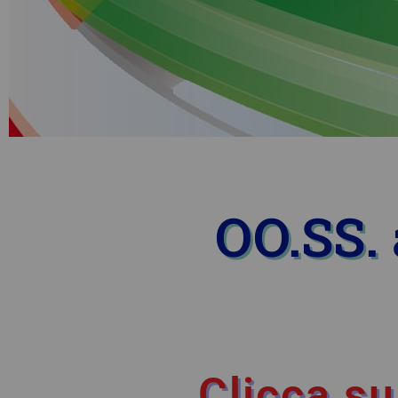
OO.SS. 
Clicca su