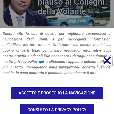
Questo sito fa uso di cookie per migliorare l’esperienza di
navigazione degli utenti e per raccogliere informazioni
CONDIVIDI L'ARTICOLO
sull’utilizzo del sito stesso. Utilizziamo sia cookie tecnici sia
cookie di parti terze per inviare messaggi informativi sulle
nostre attività sindacali.
Può conoscere i dettagli consultando la
nostra privacy policy
qui
o cliccando l’apposito pulsante situato
più in sotto. Proseguendo nella navigazione accetta l’uso dei
cookie. In caso contrario è possibile abbandonare il sito.
© 2026 SIULP Verona
ACCETTO E PROSEGUO LA NAVIGAZIONE
-privacy policy-
CONSULTO LA PRIVACY POLICY