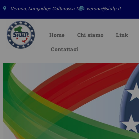
Vai
Verona, Lungadige Galtarossa 11
verona@siulp.it
al
contenuto
Home
Chi siamo
Link
Contattaci