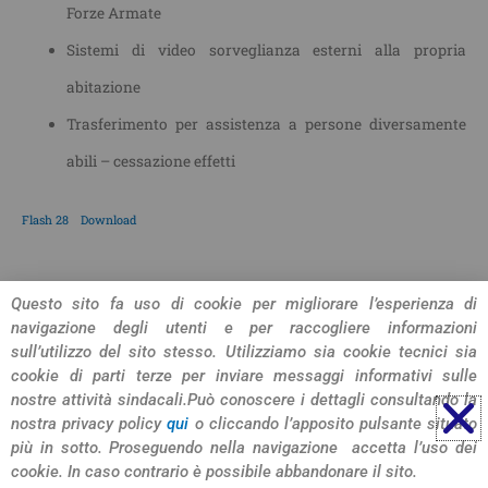
Forze Armate
Sistemi di video sorveglianza esterni alla propria
abitazione
Trasferimento per assistenza a persone diversamente
abili – cessazione effetti
Flash 28
Download
CONDIVIDI L'ARTICOLO
Questo sito fa uso di cookie per migliorare l’esperienza di
navigazione degli utenti e per raccogliere informazioni
sull’utilizzo del sito stesso. Utilizziamo sia cookie tecnici sia
cookie di parti terze per inviare messaggi informativi sulle
nostre attività sindacali.
Può conoscere i dettagli consultando la
nostra privacy policy
qui
o cliccando l’apposito pulsante situato
più in sotto. Proseguendo nella navigazione accetta l’uso dei
cookie. In caso contrario è possibile abbandonare il sito.