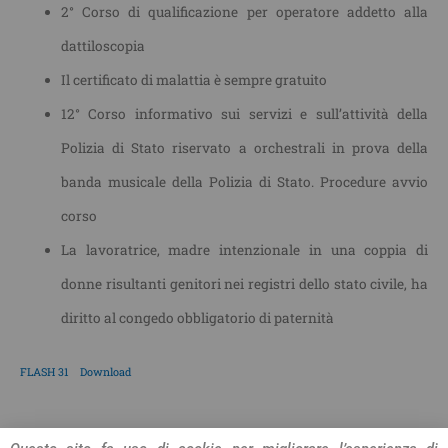
2° Corso di qualificazione per operatore addetto alla
dattiloscopia
Il certificato di malattia è sempre gratuito
12° Corso informativo sui servizi e sull’attività della
Polizia di Stato riservato a orchestrali in prova della
banda musicale della Polizia di Stato. Procedure avvio
corso
La lavoratrice, madre intenzionale in una coppia di
donne risultanti genitori nei registri dello stato civile, ha
diritto al congedo obbligatorio di paternità
FLASH 31
Download
CONDIVIDI L'ARTICOLO