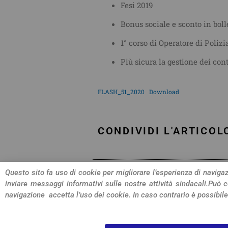
Fesi 2019
Bonus sociale e sconto in boll
1° corso di Operatore di Polizi
Più sicura la gestione dei cont
FLASH_51_2020
Download
CONDIVIDI L'ARTICOL
Questo sito fa uso di cookie per migliorare l’esperienza di navigazi
inviare messaggi informativi sulle nostre attività sindacali.
Può c
navigazione accetta l’uso dei cookie. In caso contrario è possibile