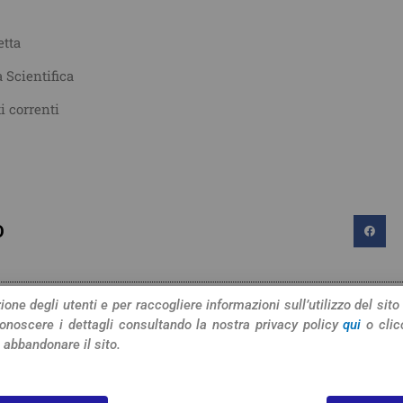
etta
a Scientifica
i correnti
O
one degli utenti e per raccogliere informazioni sull’utilizzo del sito
onoscere i dettagli consultando la nostra privacy policy
qui
o clic
 abbandonare il sito.
© 2026 SIULP Verona
-privacy policy-