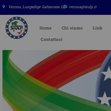
Vai
Verona, Lungadige Galtarossa 11
verona@siulp.it
al
contenuto
Home
Chi siamo
Link
Contattaci