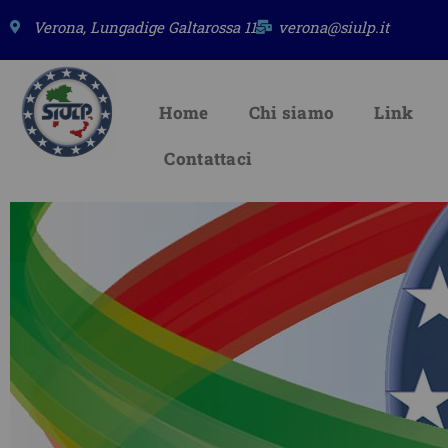
Vai
Verona, Lungadige Galtarossa 11
verona@siulp.it
al
contenuto
Home
Chi siamo
Link
Contattaci