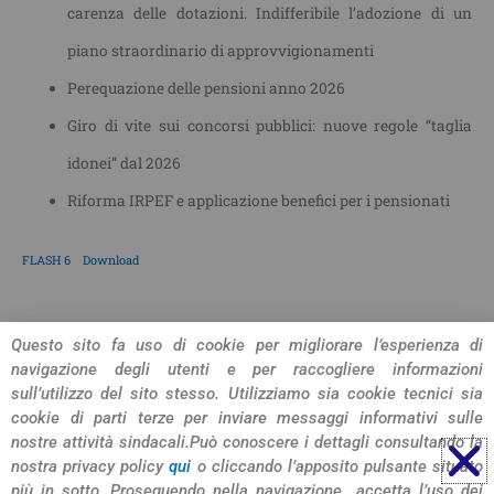
carenza delle dotazioni. Indifferibile l’adozione di un
piano straordinario di approvvigionamenti
Perequazione delle pensioni anno 2026
Giro di vite sui concorsi pubblici: nuove regole “taglia
idonei” dal 2026
Riforma IRPEF e applicazione benefici per i pensionati
FLASH 6
Download
CONDIVIDI L'ARTICOLO
Questo sito fa uso di cookie per migliorare l’esperienza di
navigazione degli utenti e per raccogliere informazioni
sull’utilizzo del sito stesso. Utilizziamo sia cookie tecnici sia
cookie di parti terze per inviare messaggi informativi sulle
nostre attività sindacali.
Può conoscere i dettagli consultando la
nostra privacy policy
qui
o cliccando l’apposito pulsante situato
più in sotto. Proseguendo nella navigazione accetta l’uso dei