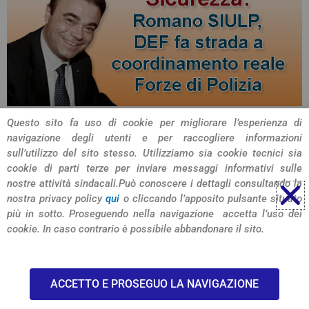
Questo sito fa uso di cookie per migliorare l’esperienza di
navigazione degli utenti e per raccogliere informazioni
CONDIVIDI L'ARTICOLO
sull’utilizzo del sito stesso. Utilizziamo sia cookie tecnici sia
cookie di parti terze per inviare messaggi informativi sulle
nostre attività sindacali.
Può conoscere i dettagli consultando la
nostra privacy policy
qui
o cliccando l’apposito pulsante situato
più in sotto. Proseguendo nella navigazione accetta l’uso dei
cookie. In caso contrario è possibile abbandonare il sito.
© 2026 SIULP Verona
ACCETTO E PROSEGUO LA NAVIGAZIONE