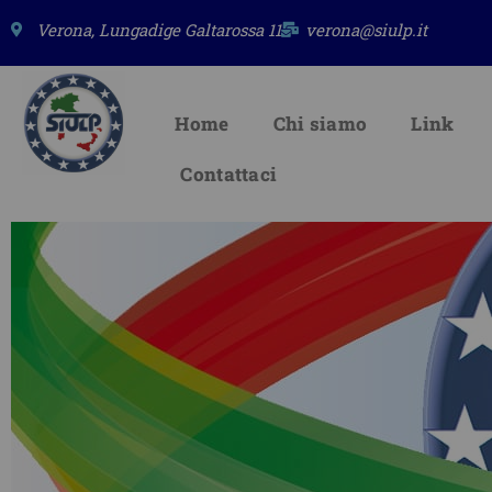
Vai
Verona, Lungadige Galtarossa 11
verona@siulp.it
al
contenuto
Home
Chi siamo
Link
Contattaci