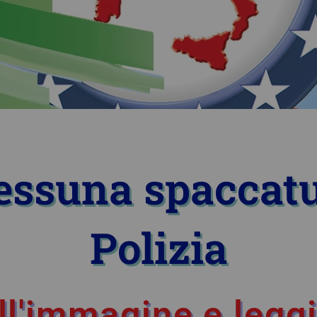
nessuna spaccatu
Polizia
ll'immagine e leggi 