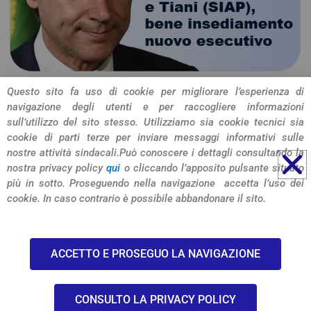
Questo sito fa uso di cookie per migliorare l’esperienza di
navigazione degli utenti e per raccogliere informazioni
CONDIVIDI L'ARTICOLO
sull’utilizzo del sito stesso. Utilizziamo sia cookie tecnici sia
cookie di parti terze per inviare messaggi informativi sulle
nostre attività sindacali.
Può conoscere i dettagli consultando la
nostra privacy policy
qui
o cliccando l’apposito pulsante situato
più in sotto. Proseguendo nella navigazione accetta l’uso dei
cookie. In caso contrario è possibile abbandonare il sito.
© 2026 SIULP Verona
ACCETTO E PROSEGUO LA NAVIGAZIONE
-privacy policy-
CONSULTO LA PRIVACY POLICY