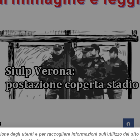
O
one degli utenti e per raccogliere informazioni sull’utilizzo del sito