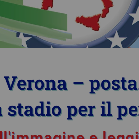
 Verona – post
 stadio per il p
ll'immagine e leggi 