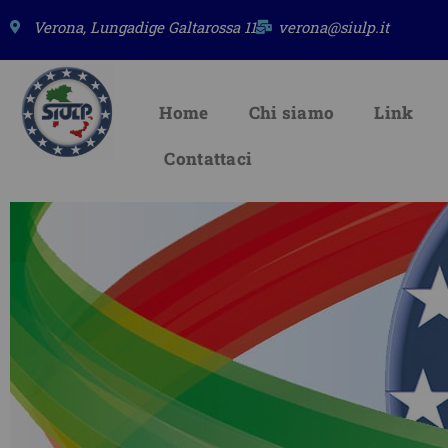
Vai
Verona, Lungadige Galtarossa 11
verona@siulp.it
al
contenuto
Home
Chi siamo
Link
Contattaci