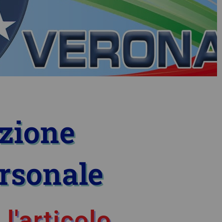
azione
ersonale
l'articolo