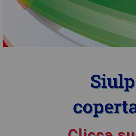
Siulp
coperta
Clicca su