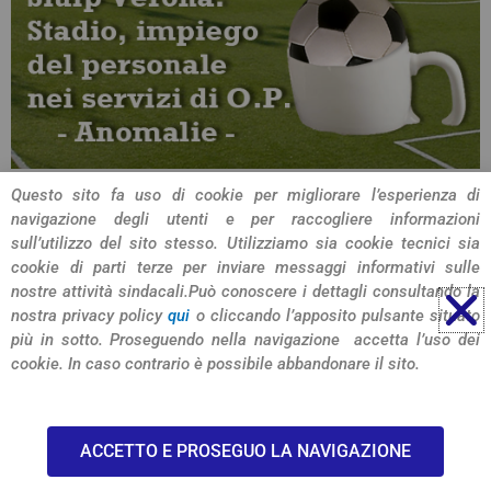
Questo sito fa uso di cookie per migliorare l’esperienza di
navigazione degli utenti e per raccogliere informazioni
CONDIVIDI L'ARTICOLO
sull’utilizzo del sito stesso. Utilizziamo sia cookie tecnici sia
cookie di parti terze per inviare messaggi informativi sulle
nostre attività sindacali.
Può conoscere i dettagli consultando la
nostra privacy policy
qui
o cliccando l’apposito pulsante situato
più in sotto. Proseguendo nella navigazione accetta l’uso dei
cookie. In caso contrario è possibile abbandonare il sito.
© 2026 SIULP Verona
ACCETTO E PROSEGUO LA NAVIGAZIONE