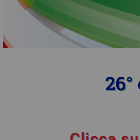
26°
Clicca su