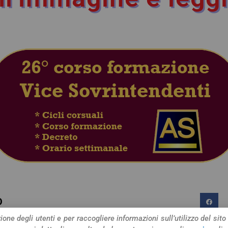
O
one degli utenti e per raccogliere informazioni sull’utilizzo del sito