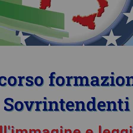
 corso formazion
Sovrintendenti
ll'immagine e leggi 