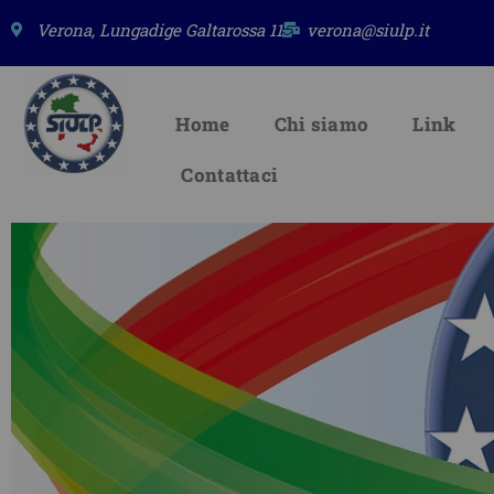
Vai
Verona, Lungadige Galtarossa 11
verona@siulp.it
al
contenuto
Home
Chi siamo
Link
Contattaci